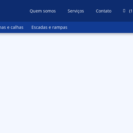
Quem somos
Serviços
Contato
(1
has e calhas
Escadas e rampas