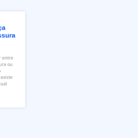
ça
issura
r entre
dura ou
o
existe
tual