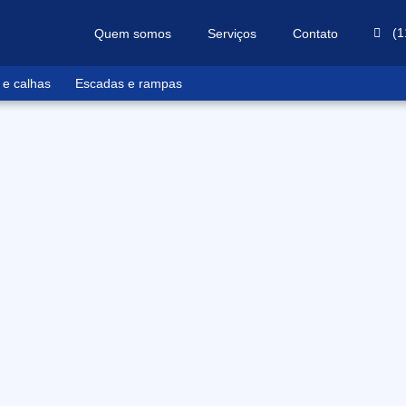
(1
Quem somos
Serviços
Contato
 e calhas
Escadas e rampas