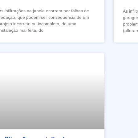
As infiltrações na janela ocorrem por falhas de
As infi
vedação, que podem ser consequência de um
garagen
projeto incorreto ou incompleto, de uma
problem
instalação mal feita, do
(aflora